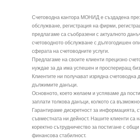
Счетоводна кантора МОНИД е създадена през 
обслужване, регистрация на фирми, регистрац
предлагаме са съобразени с актуалното данъ
счетоводното обслужване с дългогодишен опи
сферата на счетоводните услуги.
Предлагаме на своите клиенти прецизно счето
нуждае за да има успешен и проспериращ биз
Клиентите ни получават изрядна счетоводна 
дължимите данъци.
Основното, което желаем и успяваме да пости
заплати толкова данъци, колкото са възможно
Гарантираме дискретност за информацията, с
съвместната ни дейност. Нашите клиенти са 
коректно сътрудничество за постигане с общи
финансова стабилност.