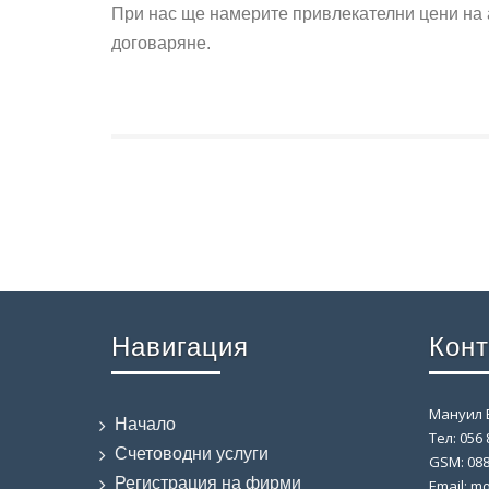
При нас ще намерите привлекателни цени на 
договаряне.
Навигация
Конт
Мануил 
Начало
Тел: 056 
Счетоводни услуги
GSM: 088
Регистрация на фирми
Email: m