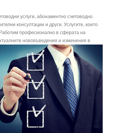
етоводни услуги, абонаментно счетоводно
телни консултации и други. Услугите, които
. Работим професионално в сферата на
актуалните нововъведения и изменения в