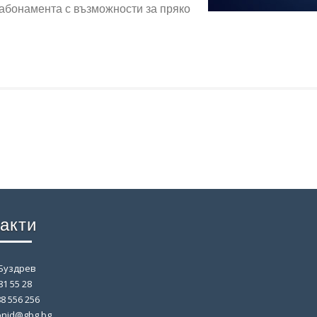
абонамента с възможности за пряко
акти
Буздрев
81 55 28
8 556 256
onid@gbg.bg