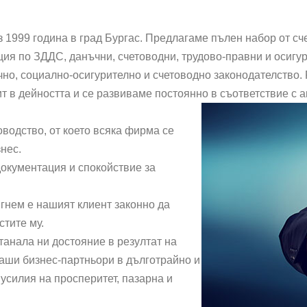
1999 година в град Бургас. Предлагаме пълен набор от сч
ия по ЗДДС, данъчни, счетоводни, трудово-правни и осигури
чно, социално-осигурително и счетоводно законодателство
т в дейността и се развиваме постоянно в съответствие с 
водство, от което всяка фирма се
нес.
документация и спокойствие за
гнем е нашият клиент законно да
стите му.
танала ни достояние в резултат на
наши бизнес-партньори в дълготрайно и
 усилия на просперитет, пазарна и