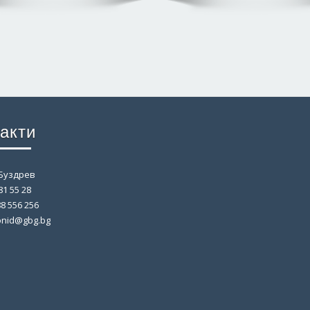
акти
Буздрев
81 55 28
8 556 256
onid@gbg.bg